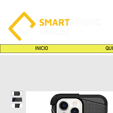
INICIO
QU