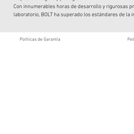
Con innumerables horas de desarrollo y rigurosas p
laboratorio, BOLT ha superado los estándares de la i
para brindarle el máximo nivel de protección.
El diseño patentado de doble capa está diseñado par
su teléfono desde todos los ángulos.
Políticas de Garantía
Pet
La cubierta exterior resistente protege la superficie 
dispositivo, mientras que la tecnología de absorción
del núcleo interno evita daños internos.
En otras palabras: el BOLT puede recibir una paliza, 
preocuparse si su teléfono sobrevivirá.
Con cada compra se incluye un vidrio templado ZIZ
de cortesía con 100 % de claridad y dureza 9H.
Mantiene su teléfono funcional, sin todo el volumen a
La serie BOLT cuenta con un pie de apoyo incorporad
para llevar su experiencia de maratones de televisión
nivel.