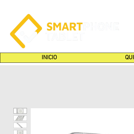
INICIO
QU