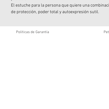
El estuche para la persona que quiere una combinac
de protección, poder total y autoexpresión sutil.
Compatible con todos los productos y accesorios Ma
que siempre pueda estar completamente cargado.
Protección contra caídas FlexShock™ de 16 pies (4,9
Políticas de Garantía
Pet
material FlexShock actúa como una banda elástica 
lo que mantiene su teléfono a salvo de daños, ¡caída t
Protección de cámara mejorada: mantenga sus imáge
y limpias con nuestra protección de lente de cámara 
Botones intercambiables: elija su estilo con una mezc
combinación de botones coloridos para personalizar 
carcasa de teléfono.
Perfil delgado: fabricado con materiales flexibles y s
que es fácil de poner y quitar.