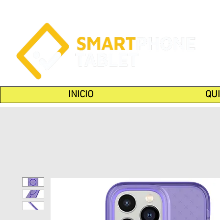
INICIO
QU