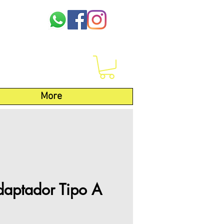
More
daptador Tipo A