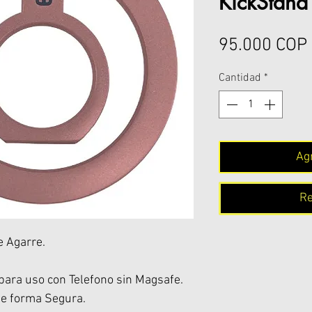
KickStand
95.000 COP
Cantidad
*
Agr
Re
e Agarre.
para uso con Telefono sin Magsafe.
de forma Segura.