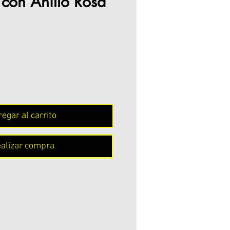
 con Anillo Rosa
Precio
egar al carrito
alizar compra