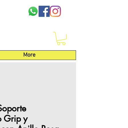
More
Soporte
 Grip y