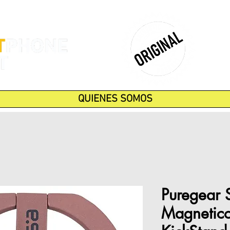
QUIENES SOMOS
Puregear 
Magnetico