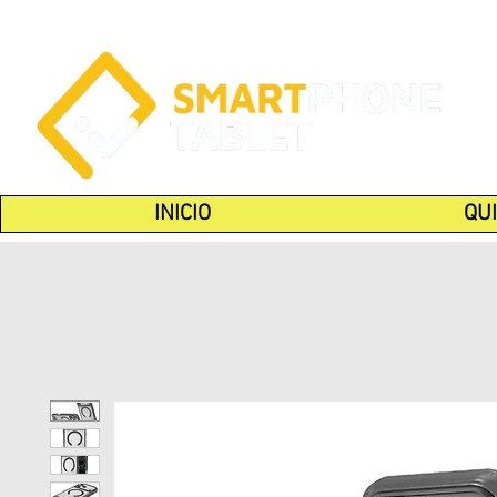
INICIO
QU