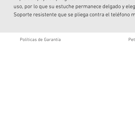
uso, por lo que su estuche permanece delgado y eleg
Soporte resistente que se pliega contra el teléfono
la funda delgada y elegante.
Apoye su teléfono y vea vídeos con manos libres.
El marco de aluminio protege la cámara de caídas y g
Políticas de Garantía
Pet
Botones metálicos funcionales.
Asegura tu agarre para enviar mensajes de texto con
mano y ayuda a eliminar las caídas del teléfono.