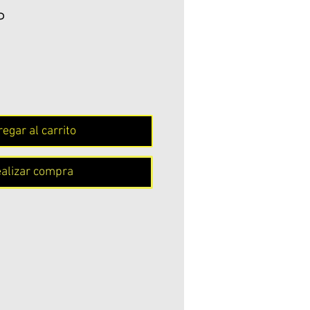
Precio
P
egar al carrito
alizar compra