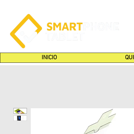
INICIO
QU