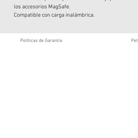
los accesorios MagSafe.
Compatible con carga inalámbrica.
Todo sin sacrificar la protección superior por la que 
nuestro DualTek.
DualTek sobrevivió y pasó una prueba de caída de 19
Políticas de Garantía
Pet
realizada por CNET.
Estándar militar probado y aprobado, Resiste Caidas
6 Metros de Altura.
Parachoques incorporados para una protección extr
impactos en las esquinas
Los materiales que absorben los golpes minimizan e
caso de caída.
Agarre ergonómico diseñado para un agarre seguro
de su teléfono.
Asegura tu agarre para enviar mensajes de texto con
mano y ayuda a eliminar las caídas del teléfono.