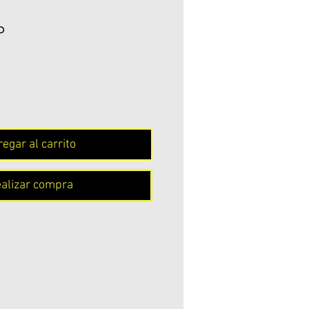
Precio
P
egar al carrito
alizar compra