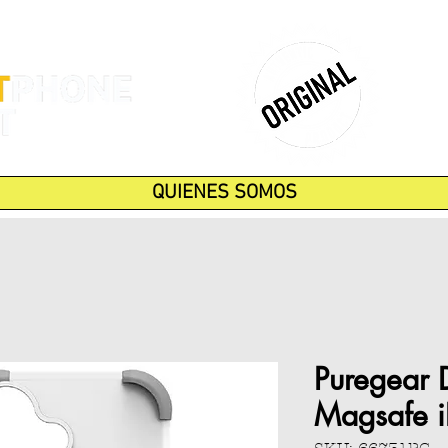
QUIENES SOMOS
Puregear 
Magsafe i