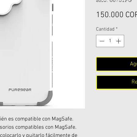
SKU: 66731PG
150.000 CO
Cantidad
*
Agr
Re
ién es compatible con MagSafe.
esorios compatibles con MagSafe.
colocarlo y quitarlo fácilmente de