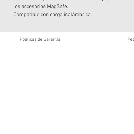
los accesorios MagSafe.
Compatible con carga inalámbrica.
Todo sin sacrificar la protección superior por la que 
nuestro DualTek.
DualTek sobrevivió y pasó una prueba de caída de 19
Políticas de Garantía
Pet
realizada por CNET.
Estándar militar probado y aprobado, Resiste Caidas
6 Metros de Altura.
Parachoques incorporados para una protección extr
impactos en las esquinas
Los materiales que absorben los golpes minimizan e
caso de caída.
Agarre ergonómico diseñado para un agarre seguro
de su teléfono.
Asegura tu agarre para enviar mensajes de texto con
mano y ayuda a eliminar las caídas del teléfono.