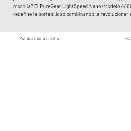
mochila? El PureGear LightSpeed Nano (Modelo 66
redefine la portabilidad combinando la revolucionari
de Nitruro de Galio (GaN) con un ingenioso sistema d
retráctil integrado. Una solución ""Todo en Uno"" idea
viajes y el día a día.
Políticas de Garantía
Pet
TECNOLOGÍA GaN (Nitruro de Galio):
A diferencia de los cargadores tradicionales de silicio
tecnología GaN permite manejar altos niveles de ene
cuerpo extremadamente compacto sin sobrecalentar
ofreciendo una eficiencia de carga muy superior.
CABLE RETRÁCTIL INTEGRADO (Adiós a los enredos):
Cuenta con un cable plano USB-C de 60 cm (2 pies) 
extiende y se retrae suavemente dentro del mismo c
desorden, cero cables olvidados!