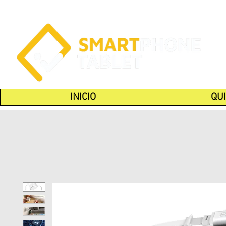
INICIO
QU