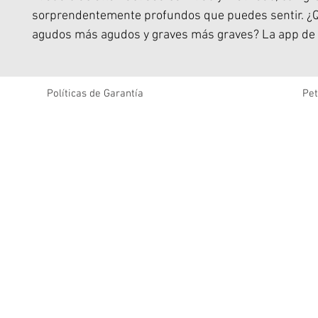
sorprendentemente profundos que puedes sentir. ¿
agudos más agudos y graves más graves? La app de 
el ecualizador ajustable.
Más altavoces. Sonido más potente. Tiempos mejore
Dale un toque de aventura a tu experiencia y conecta
Políticas de Garantía
Pet
altavoces Bose compatibles.
Colócalo de pie, recuéstate o cuélgalo boca abajo: si
obtendrás el mejor sonido.
Lleva tu lista de reproducción sin problema. SoundLi
tan pequeño y ligero que cabe en la mano, en un bol
mochila.
Es fácil seguir explorando cuando tienes hasta 12 h
duración de batería.
Un poco de agua no hundirá tu sonido. Y además es d
que no te preocupes si se te cae al bajar el ritmo.
La tecnología PositionIQ detecta automáticamente la 