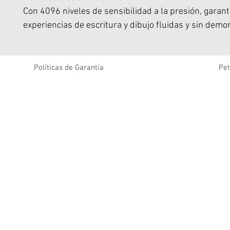
Con 4096 niveles de sensibilidad a la presión, garant
experiencias de escritura y dibujo fluidas y sin demo
La sensibilidad de inclinación mejorada permite un c
preciso sobre los detalles del dibujo.
La punta de fibra personalizada garantiza durabilida
Políticas de Garantía
Pet
longevidad.
Admite comandos de ventana flotante para una creac
trabajo de oficina eficientes.
El cuerpo delgado del bolígrafo garantiza un agarre
incluso durante un uso prolongado.
Alimentado por tecnología de inducción electromagné
requiere carga.