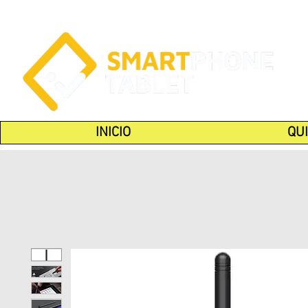
INICIO
QU