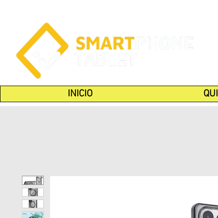
INICIO
QU