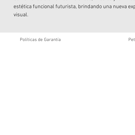
estética funcional futurista, brindando una nueva ex
visual.
Diseño innovador del soporte de la cubierta de la len
equilibrando la protección de la lente y la funcionali
soporte del teléfono.
Políticas de Garantía
Pet
La construcción de doble material TPU + PC brinda p
corporal integral.
Con multifuncionalidad, forma una combinación arm
funcionalidad y estética.