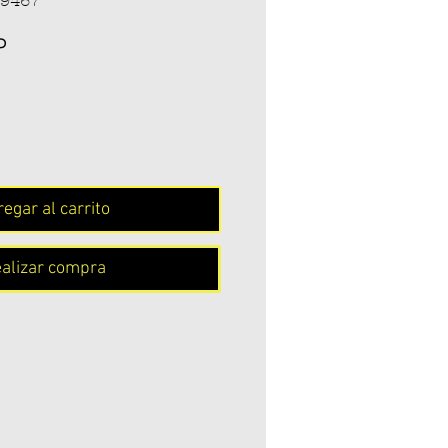
99467
Precio
P
egar al carrito
alizar compra