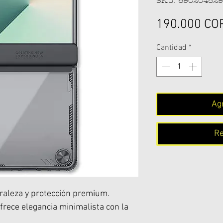
SKU: 69020482
190.000 CO
Cantidad
*
Agr
Re
uraleza y protección premium.
ofrece elegancia minimalista con la