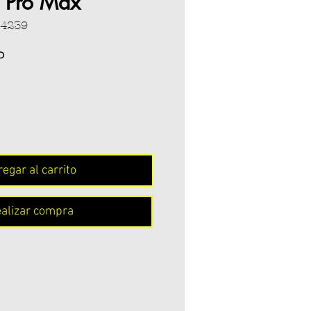
 Pro Max
04239
Precio
P
egar al carrito
alizar compra