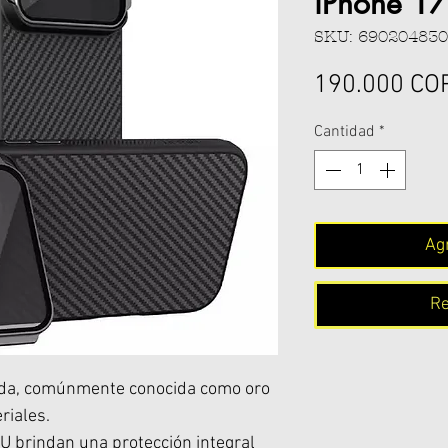
iPhone 17
SKU: 69020483
190.000 CO
Cantidad
*
Agr
Re
ida, comúnmente conocida como oro
riales.
PU brindan una protección integral