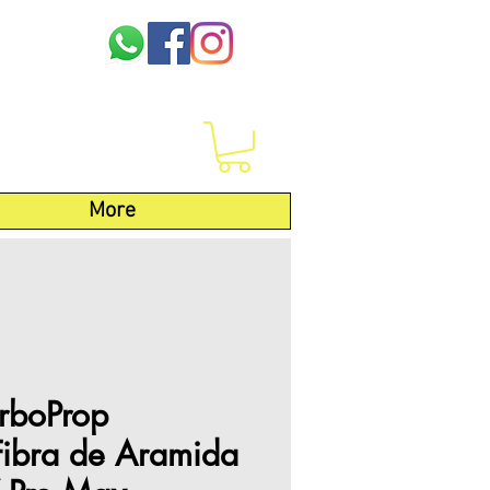
More
arboProp
ibra de Aramida