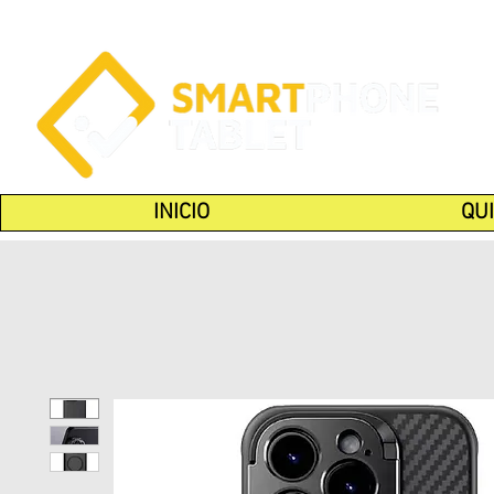
INICIO
QU