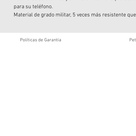
para su teléfono.
Material de grado militar, 5 veces más resistente que
Marco suave de TPU, protección de 360°.
Estructura metálica que evita golpes y rayones.
Bisel elevado de 0,5 mm para proteger la pantalla.
Políticas de Garantía
Pet
El diseño creativo del marco metálico que rodea la 
sólo protege la cámara, sino que también sirve como
Gracias al potente imán incorporado, podrás disfruta
MagSafe como quieras.
Tiene buen aislamiento y propiedades no conductora
afectan el uso de GPS, red, señal y carga inalámbrica
Marco metálico alrededor de la cámara, que también
soporte.
Marcos elevados alrededor de la pantalla.
Potente imán N52.
No limita la señal ni la carga inalámbrica.