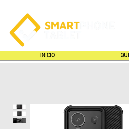
INICIO
QU