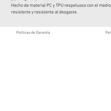
Hecho de material PC y TPU respetuoso con el medio
resistente y resistente al desgaste.
Procesado por tecnología avanzada.
Buena sensación al tacto.
Antihuellas y manchas de aceite.
Políticas de Garantía
Pet
Moldura de una sola pieza, se adapta completamente
dispositivo.
Proporciona una protección confiable.
Resistente a impactos en las cuatro esquinas.
Cobertura total.