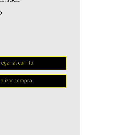
NCBLKAM
Precio
P
egar al carrito
alizar compra