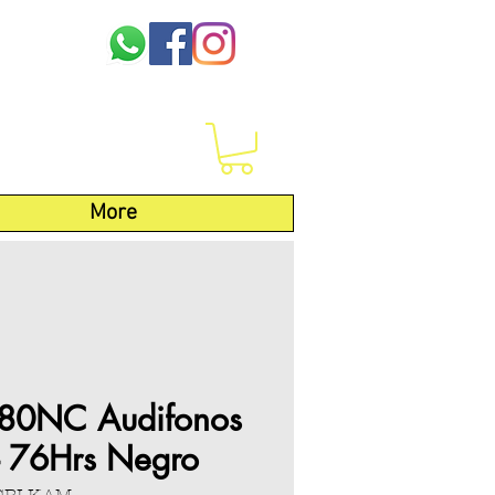
More
780NC Audifonos
 - 76Hrs Negro