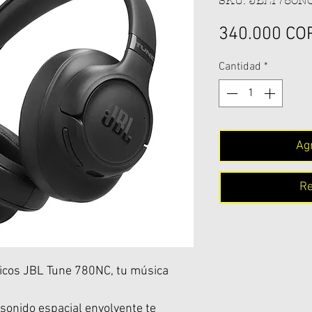
SKU: JBLT780
340.000 CO
Cantidad
*
Agr
Re
ricos JBL Tune 780NC, tu música
 sonido espacial envolvente te