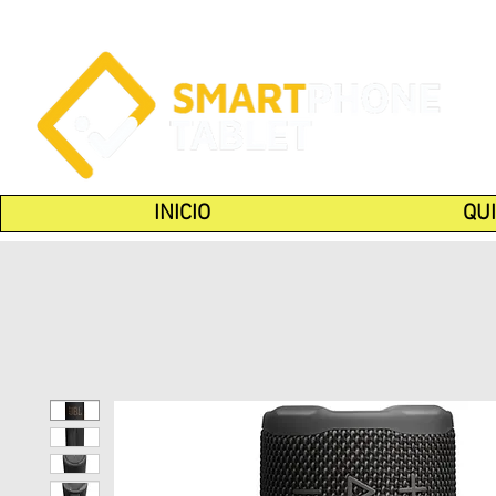
INICIO
QU