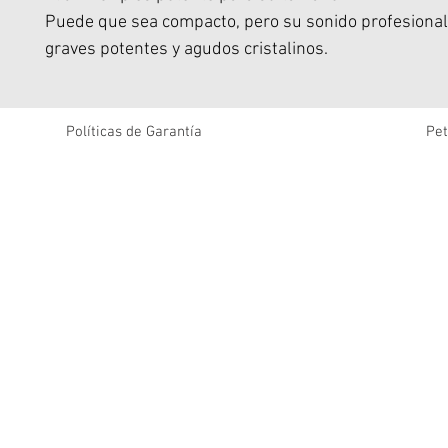
Puede que sea compacto, pero su sonido profesional
graves potentes y agudos cristalinos.
Ya sea para crear el ambiente perfecto para estirami
matutinos conscientes o para animar días de playa tr
JBL Grip es nuestra opción predilecta.
Políticas de Garantía
Pet
La luz ambiental integrada en el panel trasero se ad
momento, para que puedas crear el ambiente perfec
noches de citas relajadas y salidas espontáneas.
Usa el práctico botón de control del panel lateral pa
entre los temas de luz, para que el ambiente siempre
adecuado, ya sea que te estés relajando o subiendo.
El JBL Grip está diseñado para soportar cualquier co
Con una clasificación de resistencia al agua y al polvo
en la industria, va dondequiera que vayamos.
Su diseño a prueba de caídas significa que puede sob
una fuerte caída sobre concreto; aquí no hay problem