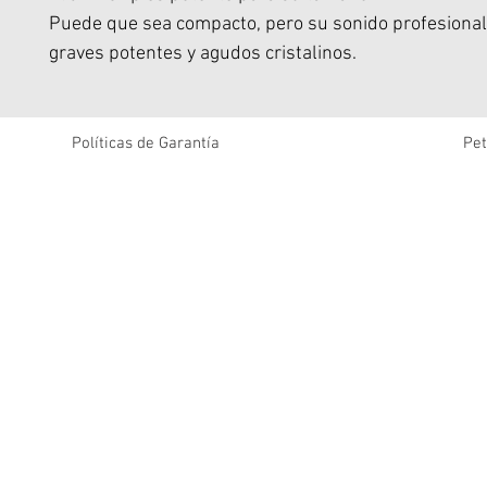
Puede que sea compacto, pero su sonido profesional
graves potentes y agudos cristalinos.
Ya sea para crear el ambiente perfecto para estirami
matutinos conscientes o para animar días de playa tr
JBL Grip es nuestra opción predilecta.
Políticas de Garantía
Pet
La luz ambiental integrada en el panel trasero se ad
momento, para que puedas crear el ambiente perfec
noches de citas relajadas y salidas espontáneas.
Usa el práctico botón de control del panel lateral pa
entre los temas de luz, para que el ambiente siempre
adecuado, ya sea que te estés relajando o subiendo.
El JBL Grip está diseñado para soportar cualquier co
Con una clasificación de resistencia al agua y al polvo
en la industria, va dondequiera que vayamos.
Su diseño a prueba de caídas significa que puede sob
una fuerte caída sobre concreto; aquí no hay problem