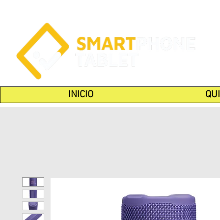
INICIO
QU