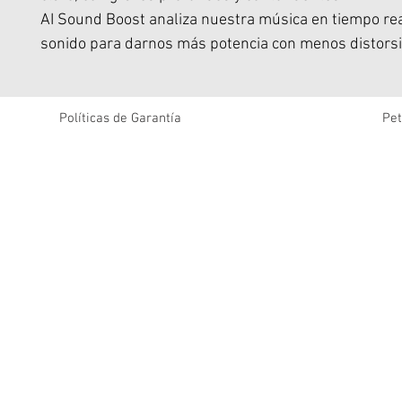
AI Sound Boost analiza nuestra música en tiempo real
sonido para darnos más potencia con menos distorsi
cuando lo subimos al máximo.
Incluye dos woofers más grandes, dos tweeters y tr
pasivos, para que cada pista golpee más fuerte y s
Políticas de Garantía
Pet
limpio.
Cuando queremos afinar el ambiente, simplemente
entre los ajustes de Bass Boost profundos o vibrante
contundentes para que se adapten a nuestro estado
Le dimos al diseño clásico del Boombox una nueva ac
es más grande pero más ligero, para que podamos ll
donde sea que vaya la fiesta: la playa, la cuadra o el 
Es resistente al agua y al polvo IP68, por lo que el c
un factor decisivo.
Con hasta 34 horas de tiempo de reproducción (graci
Boost), estamos listos para el largo recorrido.