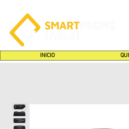
INICIO
QU