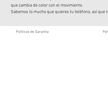
que cambia de color con el movimiento.
Sabemos lo mucho que quieres tu teléfono, así que t
tranquilidad de que está protegido gracias a su mayo
a caídas de hasta 5 metros y a sus potentes imanes 
que facilitan la conexión y carga con MagSafe.
Políticas de Garantía
Pet
Protección mejorada contra caídas de 4,8 metros (16 
Diseño ondulado iridiscente.
Laterales con burbujas rellenas de aire.
Imanes potentes integrados para MagSafe.
Hecho con materiales reciclados.
Compatible con iPhone 17 Pro.