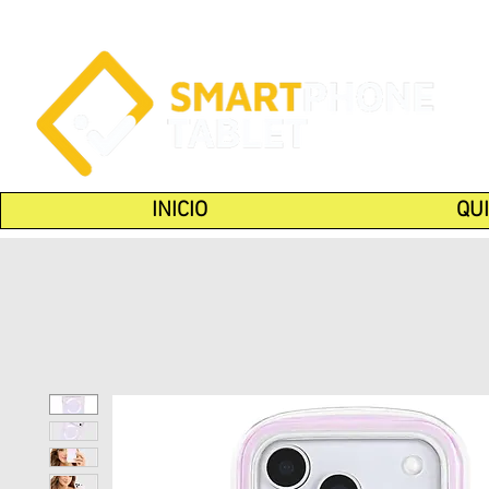
INICIO
QU