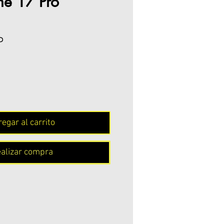
ne 17 Pro
Precio
P
egar al carrito
alizar compra