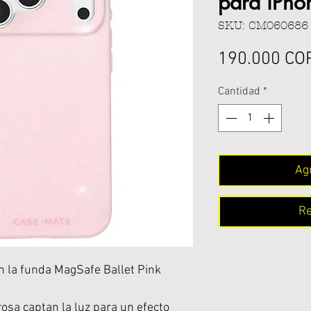
para iPho
SKU: CM060686
190.000 CO
Cantidad
*
Agr
Re
on la funda MagSafe Ballet Pink
rosa captan la luz para un efecto