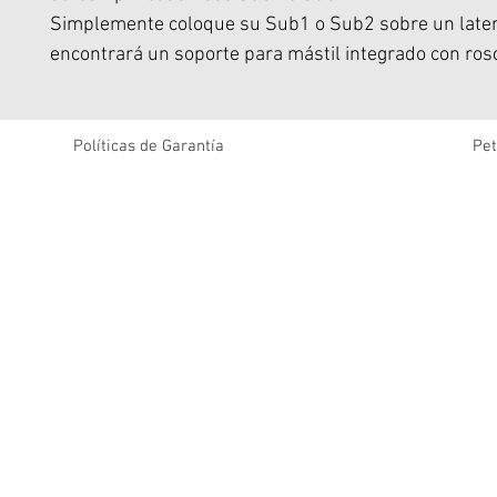
Simplemente coloque su Sub1 o Sub2 sobre un later
encontrará un soporte para mástil integrado con ros
Sub1 y Sub2 (se venden por separado) se combinan
prácticamente cualquier PA portátil para ofrecer uno
potentes gracias a un exclusivo diseño de transduct
Políticas de Garantía
Pet
que proporciona a sus canciones un impacto total y d
cualquier evento con unos graves contundentes.
- CARACTERÍSTICAS
Diseñado para su uso con módulos de graves amplif
Sub1 o Sub2.
Monte el sistema de megafonía portátil Bose S1 Pro 
altavoces sobre Sub1 o Sub2.
Capacidad telescópica con pasador de bloqueo para
extensión de hasta 132 cm (52 pulgadas).
Acero inoxidable con rosca estándar macho M20.