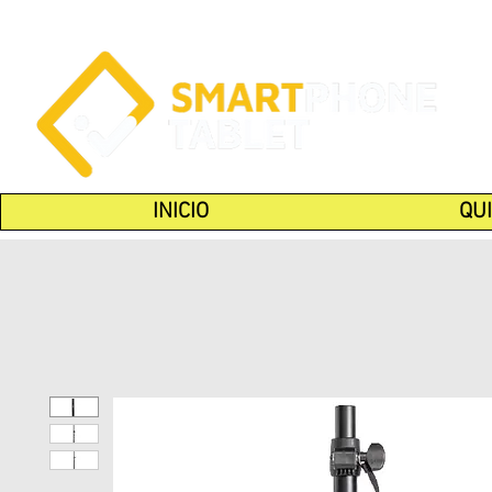
INICIO
QU